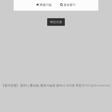
회원가입
정보찾기
메인으로
【꽁의전쟁】 꽁머니 홍보방, 환전가능한 꽁머니 사이트 추천
All rights reserved.