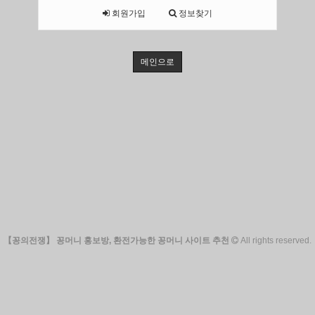
회원가입
정보찾기
메인으로
【꽁의전쟁】 꽁머니 홍보방, 환전가능한 꽁머니 사이트 추천
All rights reserved.