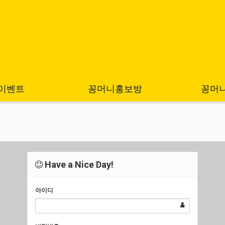
이벤트
꽁머니홍보방
꽁머
Have a Nice Day!
아이디