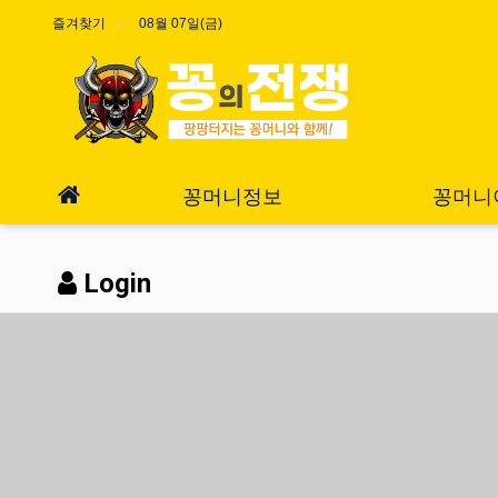
즐겨찾기
08월 07일(금)
꽁머니정보
꽁머니
Login