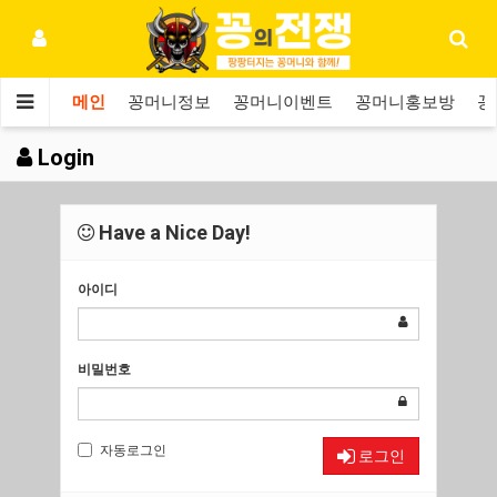
메인
꽁머니정보
꽁머니이벤트
꽁머니홍보방
꽁
Login
Have a Nice Day!
아이디
비밀번호
자동로그인
로그인