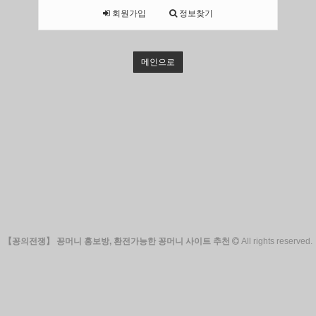
회원가입
정보찾기
메인으로
【꽁의전쟁】 꽁머니 홍보방, 환전가능한 꽁머니 사이트 추천
All rights reserved.