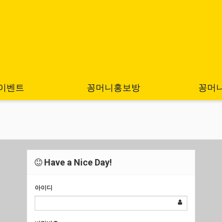
이벤트
꽁머니홍보방
꽁머
Have a Nice Day!
아이디