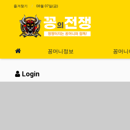
즐겨찾기
08월 07일(금)
꽁머니정보
꽁머니
Login