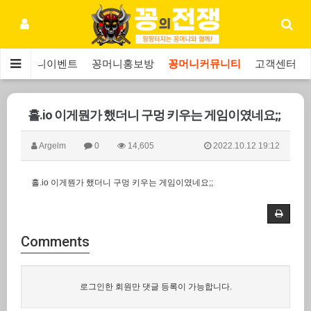
보
꽁머니이벤트
꽁머니홍보방
꽁머니커뮤니티
고객센터
홀.io 이게뭔가 했더니 구멍 키우는 게임이였네요;;
Argelm
0
14,605
2022.10.12 19:12
홀.io 이게뭔가 했더니 구멍 키우는 게임이였네요;;
Comments
로그인한 회원만 댓글 등록이 가능합니다.