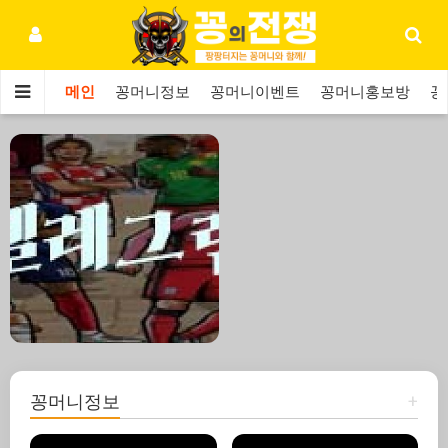
메인
꽁머니정보
꽁머니이벤트
꽁머니홍보방
꽁
꽁머니정보
+