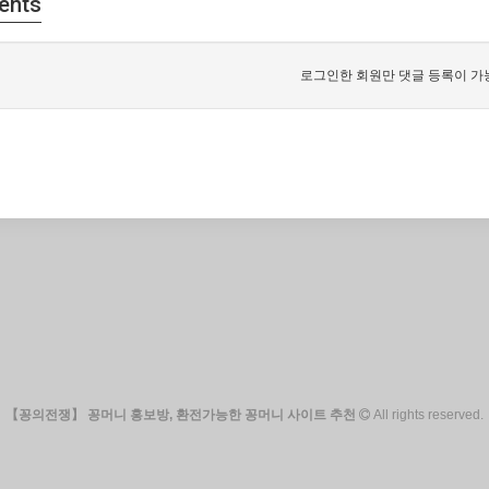
ents
로그인한 회원만 댓글 등록이 가
【꽁의전쟁】 꽁머니 홍보방, 환전가능한 꽁머니 사이트 추천
All rights reserved.