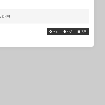
능합니다.
이전
다음
목록