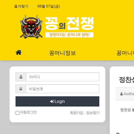
즐겨찾기
08월 07일(금)
꽁머니정보
꽁머니
정찬
Aodh
Login
정찬성 
자동로그인
회원가입
|
정보찾기