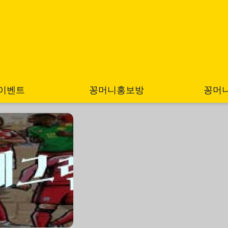
이벤트
꽁머니홍보방
꽁머