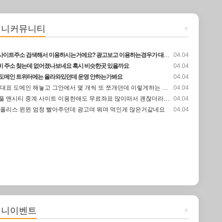
머니커뮤니티
+
이트주소 검색해서 이용하시는거에요? 광고보고 이용하는경우가 대부분이던데
04.04
비 주소 찾는데 없어졌나보네요 혹시 비슷한곳 있을까요
04.04
 도메인 트위터에는 올라와있던데 운영 안하는가봐요
04.04
대표 도메인 해놓고 그안에서 몇 개씩 또 쪼개던데 이렇게하는 이유가 있나요
04.04
 맨시티 중계 사이트 이용한애도 무료좌표 많이떠서 괜찮더라구요
04.04
 폴리스 윈윈 엄청 빨아주던데 광고며 뭐며 먹인게 많은거같네요
04.04
머니이벤트
+