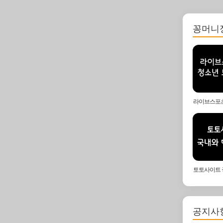
꽁머니
라이브스포츠
토
토토사이트 
공지사