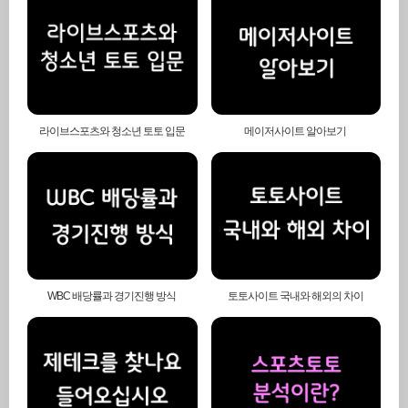
라이브스포츠와 청소년 토토 입문
메이저사이트 알아보기
WBC 배당률과 경기진행 방식
토토사이트 국내와 해외의 차이