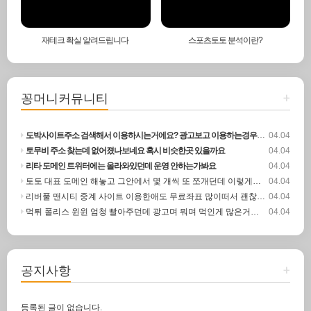
재테크 확실 알려드립니다
스포츠토토 분석이란?
꽁머니커뮤니티
+
도박사이트주소 검색해서 이용하시는거에요? 광고보고 이용하는경우가 대부분이던데
04.04
토무비 주소 찾는데 없어졌나보네요 혹시 비슷한곳 있을까요
04.04
리타 도메인 트위터에는 올라와있던데 운영 안하는가봐요
04.04
토토 대표 도메인 해놓고 그안에서 몇 개씩 또 쪼개던데 이렇게하는 이유가 있나요
04.04
리버풀 맨시티 중계 사이트 이용한애도 무료좌표 많이떠서 괜찮더라구요
04.04
먹튀 폴리스 윈윈 엄청 빨아주던데 광고며 뭐며 먹인게 많은거같네요
04.04
공지사항
+
등록된 글이 없습니다.