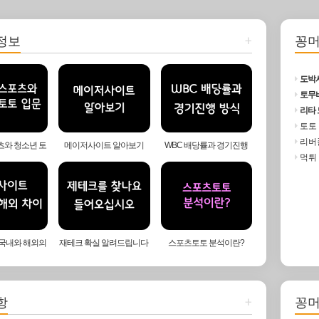
정보
+
꽁
도박사
토무
리타
토토 
리버풀
와 청소년 토
메이저사이트 알아보기
WBC 배당률과 경기진행
먹튀
 입문
방식
국내와 해외의
재테크 확실 알려드립니다
스포츠토토 분석이란?
차이
항
+
꽁