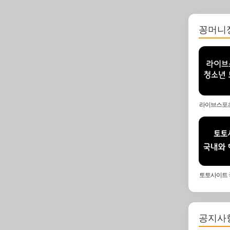
꽁머니
라이브스포츠
토
토토사이트 
공지사