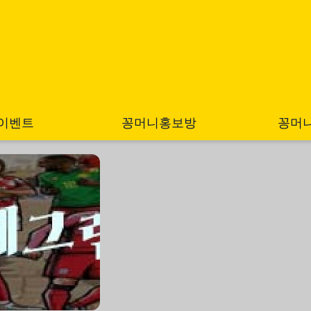
이벤트
꽁머니홍보방
꽁머