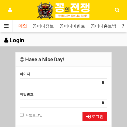
메인
꽁머니정보
꽁머니이벤트
꽁머니홍보방
꽁
Login
Have a Nice Day!
아이디
비밀번호
자동로그인
로그인