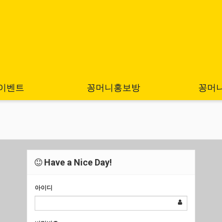
이벤트
꽁머니홍보방
꽁머
Have a Nice Day!
아이디