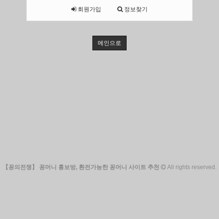
회원가입
정보찾기
메인으로
【꽁의전쟁】 꽁머니 홍보방, 환전가능한 꽁머니 사이트 추천
All rights reserved.