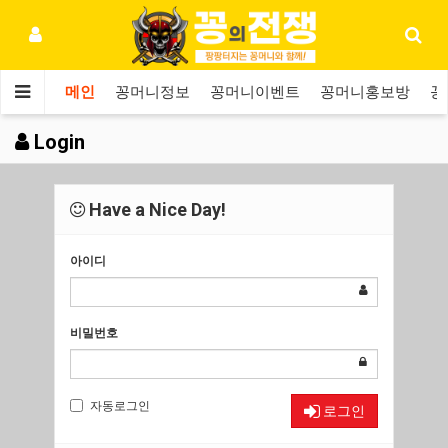
메인
꽁머니정보
꽁머니이벤트
꽁머니홍보방
꽁
Login
Have a Nice Day!
아이디
비밀번호
자동로그인
로그인