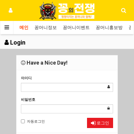
메인
꽁머니정보
꽁머니이벤트
꽁머니홍보방
꽁
Login
Have a Nice Day!
아이디
비밀번호
자동로그인
로그인