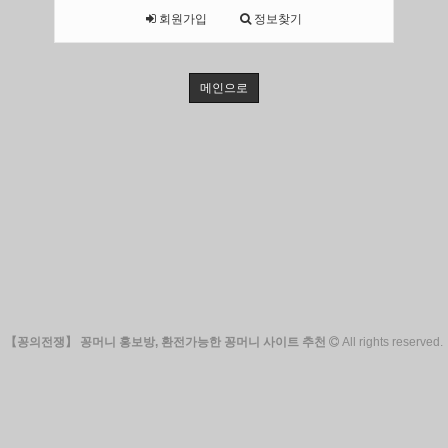
회원가입
정보찾기
메인으로
【꽁의전쟁】 꽁머니 홍보방, 환전가능한 꽁머니 사이트 추천
All rights reserved.