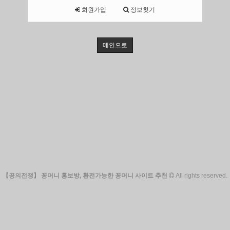
회원가입
정보찾기
메인으로
【꽁의전쟁】 꽁머니 홍보방, 환전가능한 꽁머니 사이트 추천
All rights reserved.