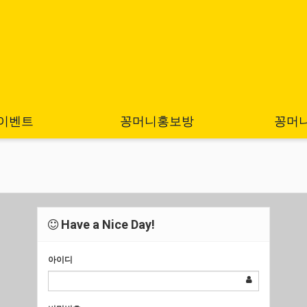
이벤트
꽁머니홍보방
꽁머
Have a Nice Day!
아이디