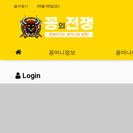
즐겨찾기
08월 08일(토)
꽁머니정보
꽁머니
Login