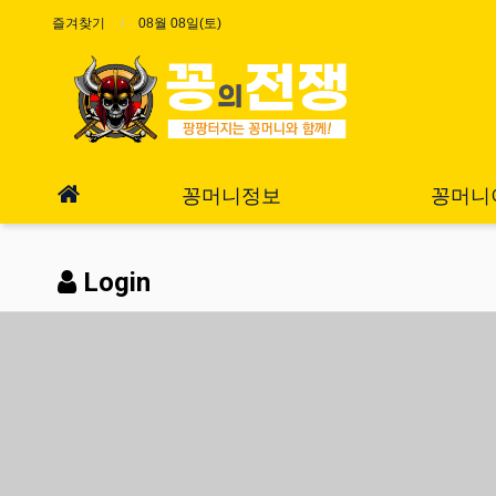
즐겨찾기
08월 08일(토)
꽁머니정보
꽁머니
Login