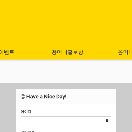
이벤트
꽁머니홍보방
꽁머
Have a Nice Day!
아이디