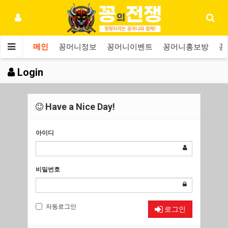
메인
꽁머니정보
꽁머니이벤트
꽁머니홍보방
꽁
Login
Have a Nice Day!
아이디
비밀번호
자동로그인
로그인