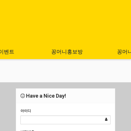
이벤트
꽁머니홍보방
꽁머
Have a Nice Day!
아이디