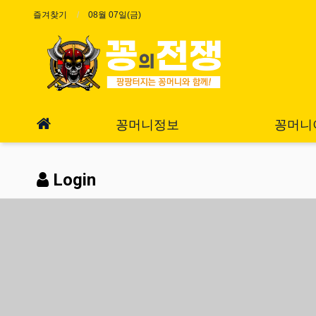
즐겨찾기
08월 07일(금)
꽁머니정보
꽁머니
Login