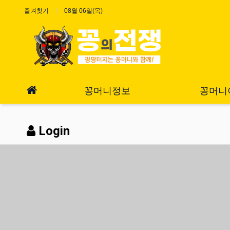
즐겨찾기
08월 06일(목)
꽁머니정보
꽁머니
Login