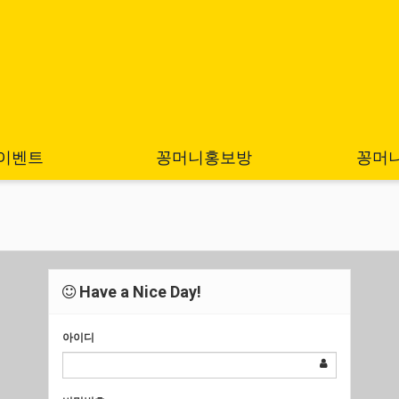
이벤트
꽁머니홍보방
꽁머
Have a Nice Day!
아이디