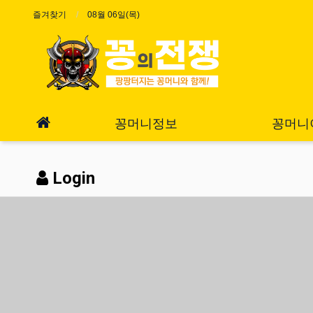
즐겨찾기
08월 06일(목)
꽁머니정보
꽁머니
Login