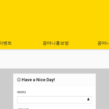
이벤트
꽁머니홍보방
꽁머
Have a Nice Day!
아이디