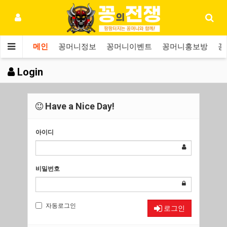
메인
꽁머니정보
꽁머니이벤트
꽁머니홍보방
꽁
Login
Have a Nice Day!
아이디
비밀번호
자동로그인
로그인