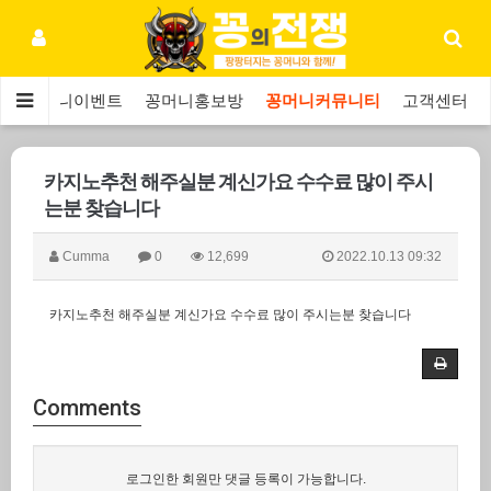
보
꽁머니이벤트
꽁머니홍보방
꽁머니커뮤니티
고객센터
카지노추천 해주실분 계신가요 수수료 많이 주시
는분 찾습니다
Cumma
0
12,699
2022.10.13 09:32
카지노추천 해주실분 계신가요 수수료 많이 주시는분 찾습니다
Comments
로그인한 회원만 댓글 등록이 가능합니다.