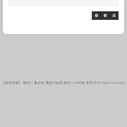
【꽁의전쟁】 꽁머니 홍보방, 환전가능한 꽁머니 사이트 추천
All rights reserved.