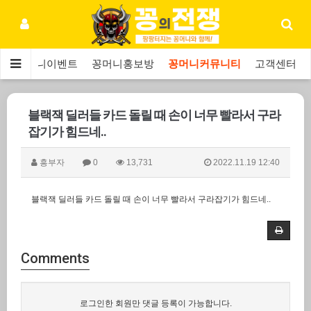
보
꽁머니이벤트
꽁머니홍보방
꽁머니커뮤니티
고객센터
블랙잭 딜러들 카드 돌릴 때 손이 너무 빨라서 구라
잡기가 힘드네..
흥부자
0
13,731
2022.11.19 12:40
블랙잭 딜러들 카드 돌릴 때 손이 너무 빨라서 구라잡기가 힘드네..
Comments
로그인한 회원만 댓글 등록이 가능합니다.