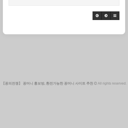
【꽁의전쟁】 꽁머니 홍보방, 환전가능한 꽁머니 사이트 추천
All rights reserved.