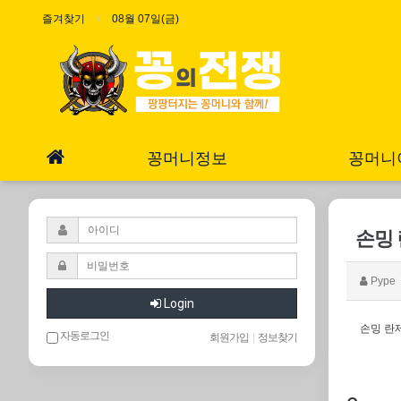
즐겨찾기
08월 07일(금)
꽁머니정보
꽁머니
손밍
Pype
Login
손밍 란
자동로그인
회원가입
|
정보찾기