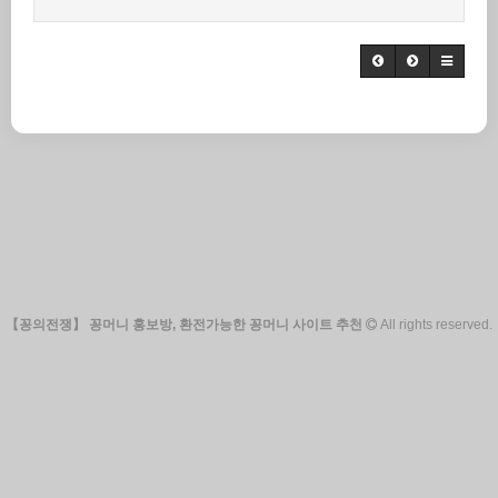
【꽁의전쟁】 꽁머니 홍보방, 환전가능한 꽁머니 사이트 추천
All rights reserved.