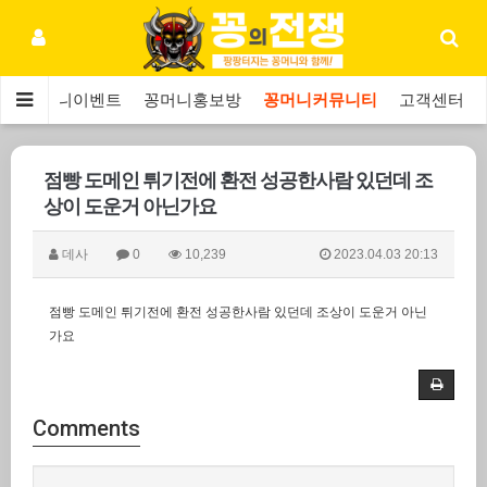
보
꽁머니이벤트
꽁머니홍보방
꽁머니커뮤니티
고객센터
점빵 도메인 튀기전에 환전 성공한사람 있던데 조
상이 도운거 아닌가요
데사
0
10,239
2023.04.03 20:13
점빵 도메인 튀기전에 환전 성공한사람 있던데 조상이 도운거 아닌
가요
Comments