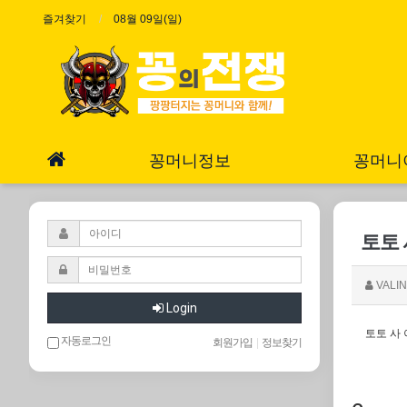
즐겨찾기
08월 09일(일)
꽁머니정보
꽁머니
토토 
VALIN
Login
토토 사
자동로그인
회원가입
|
정보찾기