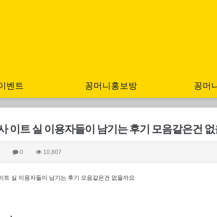
이벤트
꽁머니홍보방
꽁머
사 이트 실 이용자들이 남기는 후기 모음같은건 
0
10,807
 이트 실 이용자들이 남기는 후기 모음같은건 없을까요