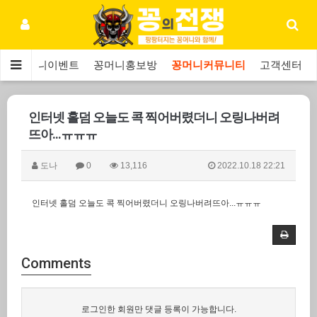
보
꽁머니이벤트
꽁머니홍보방
꽁머니커뮤니티
고객센터
인터넷 홀덤 오늘도 콕 찍어버렸더니 오링나버려
뜨아...ㅠㅠㅠ
도나
0
13,116
2022.10.18 22:21
인터넷 홀덤 오늘도 콕 찍어버렸더니 오링나버려뜨아...ㅠㅠㅠ
Comments
로그인한 회원만 댓글 등록이 가능합니다.