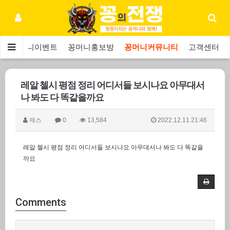
보
꽁머니이벤트
꽁머니홍보방
꽁머니커뮤니티
고객센터
레알 첼시 평점 정리 어디서들 보시나요 아무대서
나 봐도 다 똑같을까요
제스
0
13,584
2022.12.11 21:46
레알 첼시 평점 정리 어디서들 보시나요 아무대서나 봐도 다 똑같을
까요
Comments