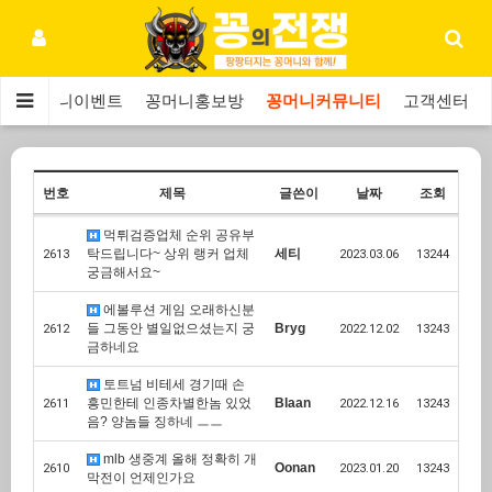
보
꽁머니이벤트
꽁머니홍보방
꽁머니커뮤니티
고객센터
번호
제목
글쓴이
날짜
조회
먹튀검증업체 순위 공유부
탁드립니다~ 상위 랭커 업체
세티
2613
2023.03.06
13244
궁금해서요~
에볼루션 게임 오래하신분
들 그동안 별일없으셨는지 궁
Bryg
2612
2022.12.02
13243
금하네요
토트넘 비테세 경기때 손
흥민한테 인종차별한놈 있었
Blaan
2611
2022.12.16
13243
음? 양놈들 징하네 ㅡㅡ
mlb 생중계 올해 정확히 개
Oonan
2610
2023.01.20
13243
막전이 언제인가요