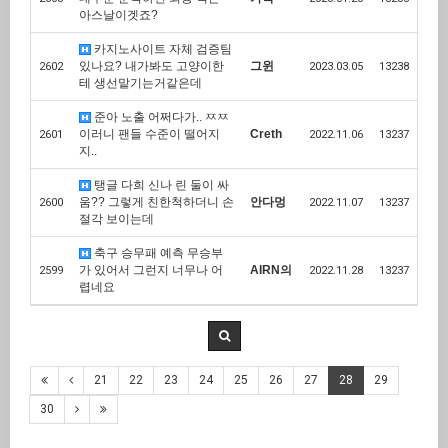
아스날이겟죠?
카지노사이트 자체 검증팀
있나요? 내가봐도 고양이한
그윈
2602
2023.03.05
13238
테 생선맡기는거같은데
준아 노출 어쩌다가.. ㅉㅉ
이러니 팬들 수준이 떨어지
Creth
2601
2022.11.06
13237
지..
탱글 다희 신나 린 둘이 싸
움?? 그렇게 친한척하더니 손
안다멍
2600
2022.11.07
13237
절각 보이는데
축구 승무패 예측 무승부
가 있어서 그런지 너무나 어
AIRN의
2599
2022.11.28
13237
렵네요
21
22
23
24
25
26
27
28
29
30