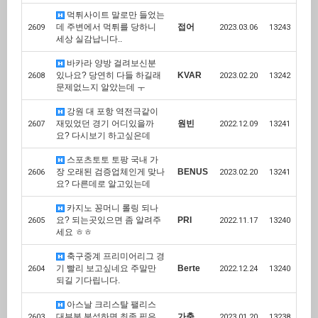
먹튀사이트 말로만 들었는
데 주변에서 먹튀를 당하니
접어
2609
2023.03.06
13243
세상 실감납니다..
바카라 양방 걸려보신분
있나요? 당연히 다들 하길래
KVAR
2608
2023.02.20
13242
문제없느지 알았는데 ㅜ
강원 대 포항 역전극같이
재밌었던 경기 어디있을까
원빈
2607
2022.12.09
13241
요? 다시보기 하고싶은데
스포츠토토 토팡 국내 가
장 오래된 검증업체인게 맞나
BENUS
2606
2023.02.20
13241
요? 다른데로 알고있는데
카지노 꽁머니 롤링 되나
요? 되는곳있으면 좀 알려주
PRI
2605
2022.11.17
13240
세요 ㅎㅎ
축구중계 프리미어리그 경
기 빨리 보고싶네요 주말만
Berte
2604
2022.12.24
13240
되길 기다립니다.
아스날 크리스탈 팰리스
대부분 분석하면 최종 픽은
가축
2603
2023.01.20
13238