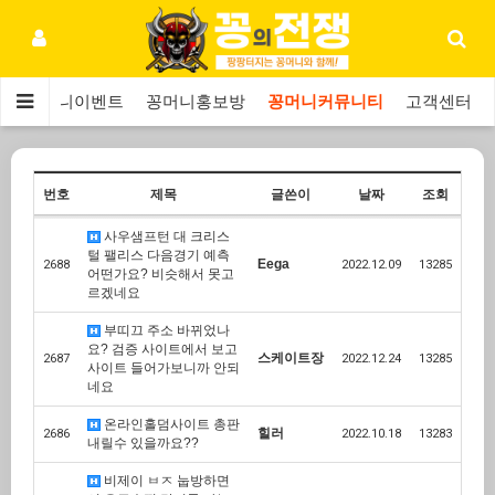
보
꽁머니이벤트
꽁머니홍보방
꽁머니커뮤니티
고객센터
번호
제목
글쓴이
날짜
조회
사우샘프턴 대 크리스
털 팰리스 다음경기 예측
Eega
2688
2022.12.09
13285
어떤가요? 비슷해서 못고
르겠네요
부띠끄 주소 바뀌었나
요? 검증 사이트에서 보고
스케이트장
2687
2022.12.24
13285
사이트 들어가보니까 안되
네요
온라인홀덤사이트 총판
힐러
2686
2022.10.18
13283
내릴수 있을까요??
비제이 ㅂㅈ 눕방하면