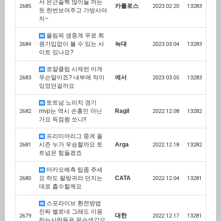
서 은근슬쩍 많이들 까는
카를로스
2685
2023.02.20
13283
듯 한번보여주고 가방사야
지~
올림픽 생중계 무료 회
원가입없이 볼 수 있는 사
늑대
2684
2023.03.04
13283
이트 있나요?
로얄클럽 시제런 이게
무슨말이죠? 내부에 적이
에서
2683
2023.03.05
13283
있었던걸까요
토트넘 노리치 경기
mvp는 역시 손흥민 아닌
Ragil
2682
2022.12.08
13282
가요 득점왕 쏘니!!
프리미어리그 중계 올
시즌 누가 우승할까요 토
Arga
2681
2022.12.18
13282
트넘은 힘들겠죠
마카오예측 팁좀 주세
요 하도 팔랑귀라 던지는
CATA
2680
2022.12.04
13281
데로 흡수할께요
스포라이브 환전방법
진짜 별로네 그래도 이용
대한
2679
2022.12.17
13281
하는사람들은 무슨생각으