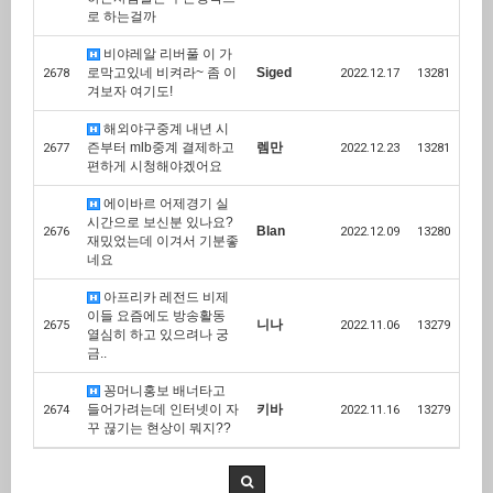
로 하는걸까
비야레알 리버풀 이 가
로막고있네 비켜라~ 좀 이
Siged
2678
2022.12.17
13281
겨보자 여기도!
해외야구중계 내년 시
즌부터 mlb중계 결제하고
렘만
2677
2022.12.23
13281
편하게 시청해야겠어요
에이바르 어제경기 실
시간으로 보신분 있나요?
Blan
2676
2022.12.09
13280
재밌었는데 이겨서 기분좋
네요
아프리카 레전드 비제
이들 요즘에도 방송활동
니나
2675
2022.11.06
13279
열심히 하고 있으려나 궁
금..
꽁머니홍보 배너타고
들어가려는데 인터넷이 자
키바
2674
2022.11.16
13279
꾸 끊기는 현상이 뭐지??