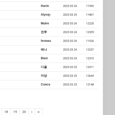
Harin
2023.03.24
11945
Alyn는
2023.03.24
11867
Muire
2023.03.24
12220
전투
2023.03.24
12339
hronas
2023.03.24
11426
베나
2023.03.24
12237
Bletr
2023.03.24
12310
디올
2023.03.23
12411
마당
2023.03.23
12644
Conce
2023.03.23
12148
18
19
20