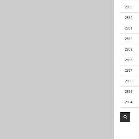
2863
2862
2861
2860
2859
2858
2857
2856
2855
2854