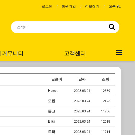
로그인
회원가입
정보찾기
접속 91
니커뮤니티
고객센터
글쓴이
날짜
조회
Heret
2023.03.24
12339
모린
2023.03.24
12123
듣고
2023.03.24
11906
Brui
2023.03.24
12018
트라
2023.03.24
11714