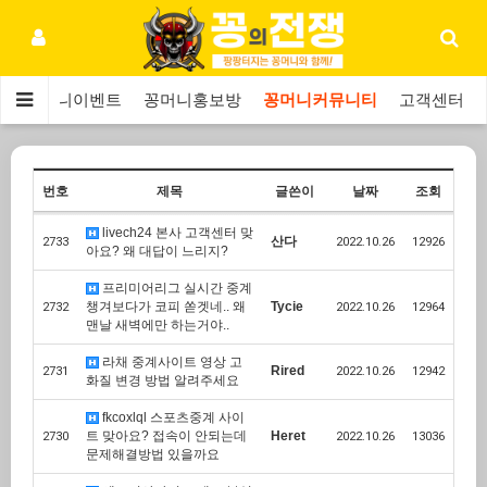
보
꽁머니이벤트
꽁머니홍보방
꽁머니커뮤니티
고객센터
번호
제목
글쓴이
날짜
조회
livech24 본사 고객센터 맞
산다
2733
2022.10.26
12926
아요? 왜 대답이 느리지?
프리미어리그 실시간 중계
챙겨보다가 코피 쏟겟네.. 왜
Tycie
2732
2022.10.26
12964
맨날 새벽에만 하는거야..
라채 중계사이트 영상 고
Rired
2731
2022.10.26
12942
화질 변경 방법 알려주세요
fkcoxlql 스포츠중계 사이
트 맞아요? 접속이 안되는데
Heret
2730
2022.10.26
13036
문제해결방법 있을까요