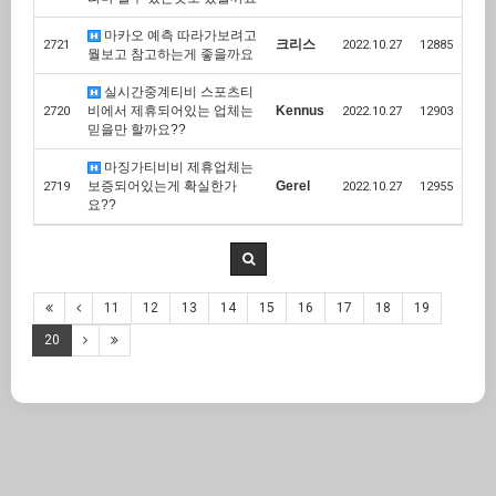
마카오 예측 따라가보려고
크리스
2721
2022.10.27
12885
뭘보고 참고하는게 좋을까요
실시간중계티비 스포츠티
비에서 제휴되어있는 업체는
Kennus
2720
2022.10.27
12903
믿을만 할까요??
마징가티비비 제휴업체는
보증되어있는게 확실한가
Gerel
2719
2022.10.27
12955
요??
11
12
13
14
15
16
17
18
19
20