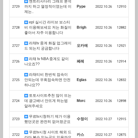
엔트리사다리 그래프 분석
까지 하고 열정적이였는데 이
Pype
2729
2022.10.26
12910
제는..
epl 실시간 라이브 보스티
비 이용해보세요 저는 화질이
Brigh
2728
2022.10.26
12882
좋아서 자주 이용합니다
라채tv 중계 화질 업그레이
오카에
2727
2022.10.26
12921
드 되는지 궁금합니다
라채 tv NBA 중계도 같이
페레
2726
2022.10.26
12914
나오죠??
라채티비 한번씩 접속이
안되는데 우회접속하면 안전
Eglas
2725
2022.10.26
12832
하나요??
토토사이트추천 많이 뜨는
데 광고배너 안뜨게 하는법
Morc
2724
2022.10.26
12898
알려주세요
무료tv시청하기 제가 이용
수정이
2723
2022.10.27
12915
했던곳은 완전히 없어졌군요
무료tv시청 사이트 해외 드
카스
2722
2022.10.27
12875
라마 볼수 있는곳도 있을까요