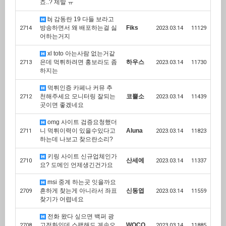
죠..? 제발 ㅠ
bj 감동란 19 다들 보라고
방송하면서 왜 배포하는걸 싫
Fiks
2714
2023.03.14
11129
어하는거지
xl toto 아는사람 없는거같
은데 먹튀하려면 홍보라도 좀
하우스
2713
2023.03.14
11730
하지는
먹튀인증 카페나 커뮤 추
천해주세요 모니터링 잘되는
코뿔소
2712
2023.03.14
11439
곳이면 좋겠네요
omg 사이트 검증요청했더
니 먹튀이력이 있을수있다고
Aluna
2711
2023.03.14
11823
하는데 나보고 찾으란소리?
키링 사이트 신규업체인가
산세에
2710
2023.03.14
11337
요? 도메인 언제생긴건가요
msi 중계 하는곳 잇을까요
흔하게 찾는게 아니라서 좌표
신동엽
2709
2023.03.14
11559
찾기가 어렵네요
전화 왔다 싶으면 백퍼 광
고전화인데 스팸해도 계속오
WOCO
2708
2023.03.14
11885