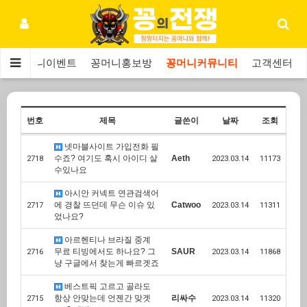
보
꽁머니이벤트
꽁머니홍보방
꽁머니커뮤니티
고객센터
번호
제목
글쓴이
날짜
조회
넷마블사이트 가입전화 필
수죠? 여기도 혹시 아이디 살
Aeth
2718
2023.03.14
11173
수있나요
아시안 커넥트 연관검색어
에 경찰 뜨던데 무슨 이슈 있
Catwoo
2717
2023.03.14
11311
었나요?
아르헨티나 브라질 중계
무료 티빙에서도 하나요? 그
SAUR
2716
2023.03.14
11868
냥 구글에서 찾는게 빠르겟죠
베스트픽 고르고 골라도
항상 안맞는데 언젠간 맞겟
리싸수
2715
2023.03.14
11320