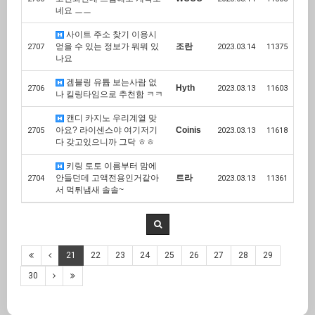
네요 ㅡㅡ
사이트 주소 찾기 이용시
얻을 수 있는 정보가 뭐뭐 있
조란
2707
2023.03.14
11375
나요
겜블링 유튭 보는사람 없
Hyth
2706
2023.03.13
11603
나 킬링타임으로 추천함 ㅋㅋ
캔디 카지노 우리계열 맞
아요? 라이센스야 여기저기
Coinis
2705
2023.03.13
11618
다 갖고있으니까 그닥 ㅎㅎ
키링 토토 이름부터 맘에
안들던데 고액전용인거같아
트라
2704
2023.03.13
11361
서 먹튀냄새 솔솔~
21
22
23
24
25
26
27
28
29
30