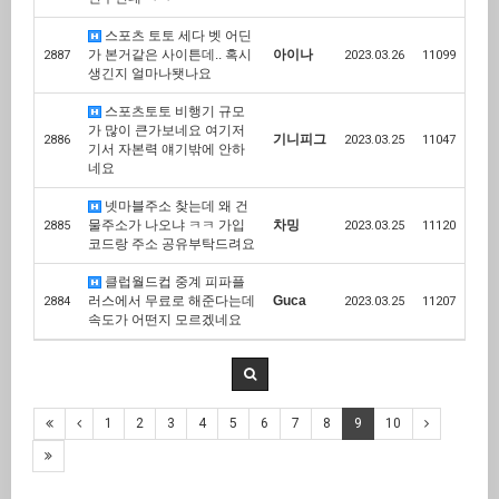
스포츠 토토 세다 벳 어딘
가 본거같은 사이튼데.. 혹시
아이나
2887
2023.03.26
11099
생긴지 얼마나됏나요
스포츠토토 비행기 규모
가 많이 큰가보네요 여기저
기니피그
2886
2023.03.25
11047
기서 자본력 얘기밖에 안하
네요
넷마블주소 찾는데 왜 건
물주소가 나오냐 ㅋㅋ 가입
차밍
2885
2023.03.25
11120
코드랑 주소 공유부탁드려요
클럽월드컵 중계 피파플
러스에서 무료로 해준다는데
Guca
2884
2023.03.25
11207
속도가 어떤지 모르겠네요
1
2
3
4
5
6
7
8
9
10