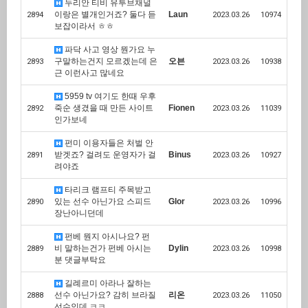
두리안 티비 유투브채널
이랑은 별개인거죠? 둘다 듣
Laun
2894
2023.03.26
10974
보잡이라서 ㅎㅎ
파닥 사고 영상 뭔가요 누
구말하는건지 모르겠는데 은
오븐
2893
2023.03.26
10938
근 이런사고 많네요
5959 tv 여기도 한때 우후
죽순 생겼을 때 만든 사이트
Fionen
2892
2023.03.26
11039
인가보네
펀미 이용자들은 처벌 안
받겟죠? 걸려도 운영자가 걸
Binus
2891
2023.03.26
10927
려야죠
타리크 램프티 주목받고
있는 선수 아닌가요 스피드
Glor
2890
2023.03.26
10996
장난아니던데
펀베 뭔지 아시나요? 펀
비 말하는건가 펀베 아시는
Dylin
2889
2023.03.26
10998
분 댓글부탁요
길례르미 아라나 잘하는
선수 아닌가요? 감히 브라질
리온
2888
2023.03.26
11050
선수인데 ㅋㅋ