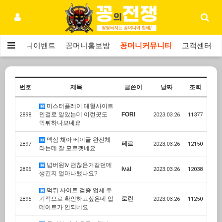
보
꽁머니이벤트
꽁머니홍보방
꽁머니커뮤니티
고객센터
번호
제목
글쓴이
날짜
조회
미스터플레이 대형사이트
인걸로 알았는데 이런곳도
FORI
2898
2023.03.26
11377
먹튀하나보네요
맥심 채아 베이글 완전체
페르
2897
2023.03.26
12150
라는데 잘 모르겟네요
넘버원tv 괜찮은거같던데
Ival
2896
2023.03.26
12038
생긴지 얼마나됐나요?
먹튀 사이트 검증 업체 주
기적으로 확인하고싶은데 업
로린
2895
2023.03.26
11250
데이트가 안되네요