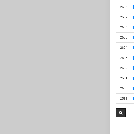
2608
2607
2606
2605
2604
2603
2602
2601
2600
2599