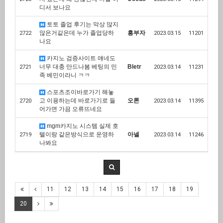
디서 보나요
토토 졸업 후기는 막상 많지
않은거같은데 누가 졸업당하
흥부자
2722
2023.03.15
11201
나요
카지노 검증사이트 얘네도
너무 대충 만드나봄 베팅의 민
Bletr
2721
2023.03.14
11231
족 베민이라니 ㅋㅋ
스포츠조이바로가기 해놓
고 이용하는데 바로가기로 들
오론
2720
2023.03.14
11395
어가면 가끔 오류뜨네요
mgm카지노 시스템 실제 호
텔이랑 같은방식으로 운영하
아넬
2719
2023.03.14
11246
나봐요
11
12
13
14
15
16
17
18
19
20