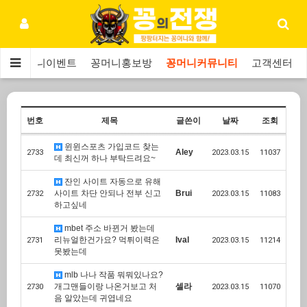
보
꽁머니이벤트
꽁머니홍보방
꽁머니커뮤니티
고객센터
번호
제목
글쓴이
날짜
조회
윈윈스포츠 가입코드 찾는
Aley
2733
2023.03.15
11037
데 최신꺼 하나 부탁드려요~
잔인 사이트 자동으로 유해
사이트 차단 안되나 전부 신고
Brui
2732
2023.03.15
11083
하고싶네
mbet 주소 바뀐거 봤는데
리뉴얼한건가요? 먹튀이력은
Ival
2731
2023.03.15
11214
못봤는데
mlb 나나 작품 뭐뭐있나요?
개그맨들이랑 나온거보고 처
셀라
2730
2023.03.15
11070
음 알았는데 귀엽네요