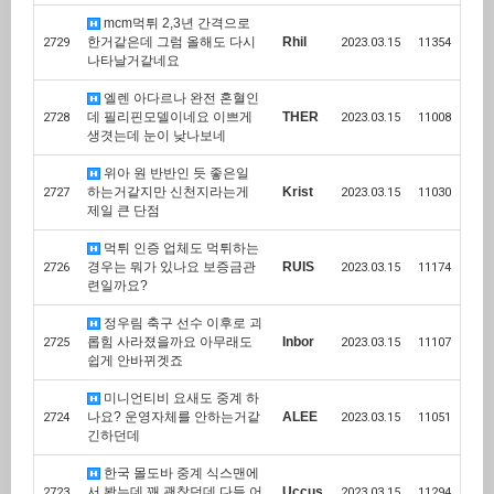
mcm먹튀 2,3년 간격으로
한거같은데 그럼 올해도 다시
Rhil
2729
2023.03.15
11354
나타날거같네요
엘렌 아다르나 완전 혼혈인
데 필리핀모델이네요 이쁘게
THER
2728
2023.03.15
11008
생겻는데 눈이 낮나보네
위아 원 반반인 듯 좋은일
하는거같지만 신천지라는게
Krist
2727
2023.03.15
11030
제일 큰 단점
먹튀 인증 업체도 먹튀하는
경우는 뭐가 있나요 보증금관
RUIS
2726
2023.03.15
11174
련일까요?
정우림 축구 선수 이후로 괴
롭힘 사라졌을까요 아무래도
Inbor
2725
2023.03.15
11107
쉽게 안바뀌겟죠
미니언티비 요새도 중계 하
나요? 운영자체를 안하는거같
ALEE
2724
2023.03.15
11051
긴하던데
한국 몰도바 중계 식스맨에
서 봤는데 꽤 괜찮던데 다들 어
Uccus
2723
2023.03.15
11294