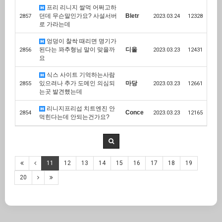
프리 리니지 쌀먹 어쩌고하
던데 무슨말인가요? 사설서버
Bletr
2857
2023.03.24
12328
로 가라는데
엉덩이 찰싹 때리면 명기가
된다는 꽈추형님 말이 맞을까
디올
2856
2023.03.23
12431
요
식스 사이트 기억하는사람
있으려나 추가 도메인 의심되
마당
2855
2023.03.23
12661
는곳 발견했는데
리니지프리섭 치트엔진 안
Conce
2854
2023.03.23
12165
먹힌다는데 안되는건가요?
11
12
13
14
15
16
17
18
19
20