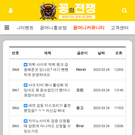
보
꽁머니이벤트
꽁머니홍보방
꽁머니커뮤니티
고객센터
번호
제목
글쓴이
날짜
조회
먹튀 사이트 먹튀 랭크 검
증해준곳 있나요? 여기 뻔뻔
Heret
2868
2023.03.24
12355
하게 운영하네요
샤크 티비 꽤나 활성화 되
있네요 뭔 듣보잡인가 했더니
모린
2867
2023.03.24
12140
괜찮아보여요
세연 검둥 미스코리가 출전
듣고
2866
2023.03.24
11923
했었음? ㅋㅋ 자신감 쩌네
카지노사이트 검증 요청할
때 당한게 아니여도 요청할 수
Brui
2865
2023.03.24
12036
있는거죠