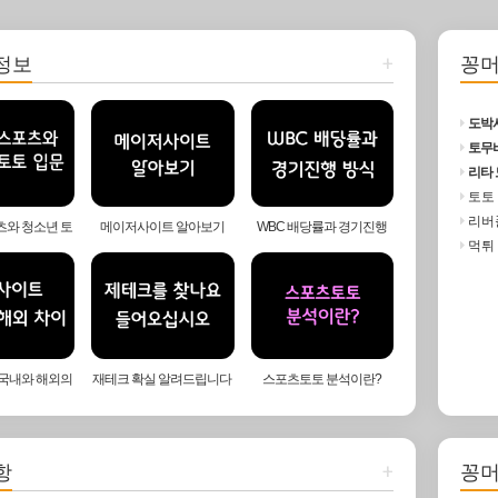
정보
+
꽁
도박사
토무
리타
토토 
리버풀
와 청소년 토
메이저사이트 알아보기
WBC 배당률과 경기진행
먹튀
 입문
방식
국내와 해외의
재테크 확실 알려드립니다
스포츠토토 분석이란?
차이
항
+
꽁