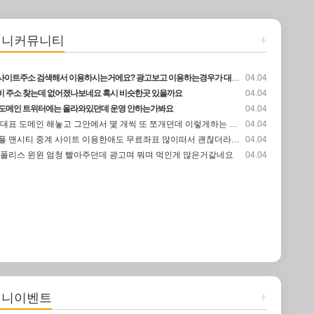
머니커뮤니티
+
이트주소 검색해서 이용하시는거에요? 광고보고 이용하는경우가 대부분이던데
04.04
비 주소 찾는데 없어졌나보네요 혹시 비슷한곳 있을까요
04.04
 도메인 트위터에는 올라와있던데 운영 안하는가봐요
04.04
대표 도메인 해놓고 그안에서 몇 개씩 또 쪼개던데 이렇게하는 이유가 있나요
04.04
 맨시티 중계 사이트 이용한애도 무료좌표 많이떠서 괜찮더라구요
04.04
 폴리스 윈윈 엄청 빨아주던데 광고며 뭐며 먹인게 많은거같네요
04.04
머니이벤트
+