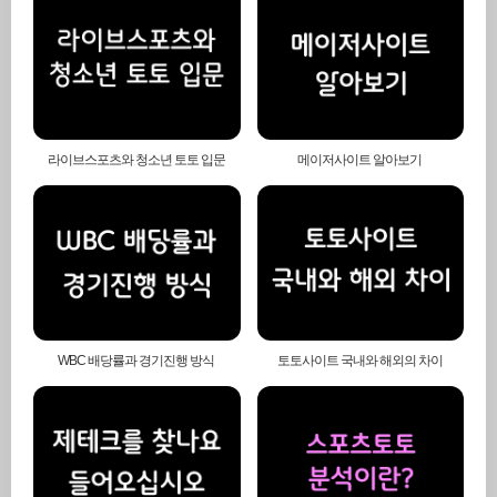
라이브스포츠와 청소년 토토 입문
메이저사이트 알아보기
WBC 배당률과 경기진행 방식
토토사이트 국내와 해외의 차이