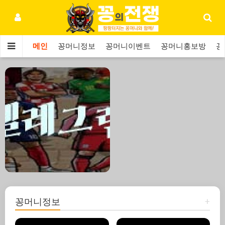
메인
꽁머니정보
꽁머니이벤트
꽁머니홍보방
꽁
꽁머니정보
+