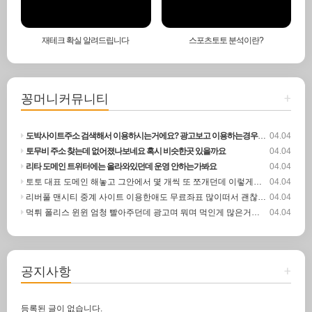
재테크 확실 알려드립니다
스포츠토토 분석이란?
꽁머니커뮤니티
+
도박사이트주소 검색해서 이용하시는거에요? 광고보고 이용하는경우가 대부분이던데
04.04
토무비 주소 찾는데 없어졌나보네요 혹시 비슷한곳 있을까요
04.04
리타 도메인 트위터에는 올라와있던데 운영 안하는가봐요
04.04
토토 대표 도메인 해놓고 그안에서 몇 개씩 또 쪼개던데 이렇게하는 이유가 있나요
04.04
리버풀 맨시티 중계 사이트 이용한애도 무료좌표 많이떠서 괜찮더라구요
04.04
먹튀 폴리스 윈윈 엄청 빨아주던데 광고며 뭐며 먹인게 많은거같네요
04.04
공지사항
+
등록된 글이 없습니다.