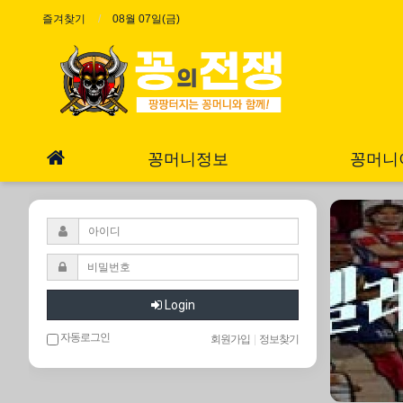
즐겨찾기
08월 07일(금)
꽁머니정보
꽁머니
Login
자동로그인
회원가입
|
정보찾기