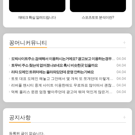
재테크 확실 알려드립니다
스포츠토토 분석이란?
꽁머니커뮤니티
+
도박사이트주소 검색해서 이용하시는거에요? 광고보고 이용하는경우가 대부분이던데
04.04
토무비 주소 찾는데 없어졌나보네요 혹시 비슷한곳 있을까요
04.04
리타 도메인 트위터에는 올라와있던데 운영 안하는가봐요
04.04
토토 대표 도메인 해놓고 그안에서 몇 개씩 또 쪼개던데 이렇게하는 이유가 있나요
04.04
리버풀 맨시티 중계 사이트 이용한애도 무료좌표 많이떠서 괜찮더라구요
04.04
먹튀 폴리스 윈윈 엄청 빨아주던데 광고며 뭐며 먹인게 많은거같네요
04.04
공지사항
+
등록된 글이 없습니다.