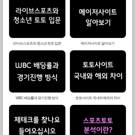
라이브스포츠와 청소년 토토 입문
메이저사이트 알아보기
WBC 배당률과 경기진행 방식
토토사이트 국내와 해외의 차이