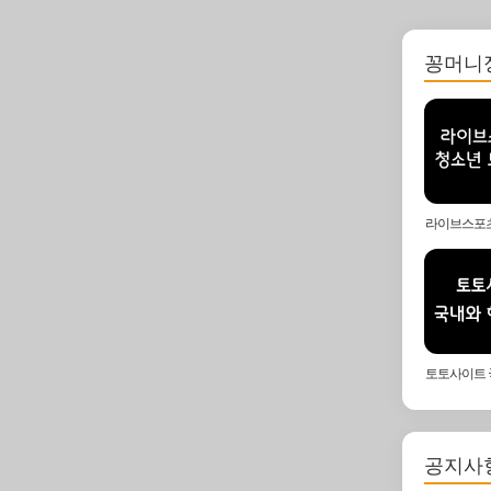
꽁머니
라이브스포츠
토
토토사이트 
공지사