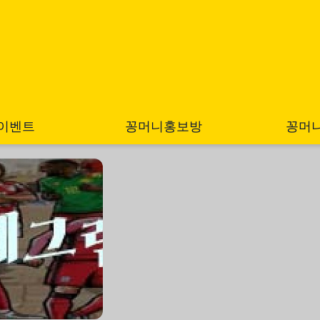
이벤트
꽁머니홍보방
꽁머