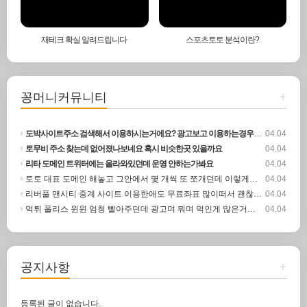
재테크 확실 알려드립니다
스포츠토토 분석이란?
꽁머니커뮤니티
+
도박사이트주소 검색해서 이용하시는거에요? 광고보고 이용하는경우가 대부분이던데
04.04
토무비 주소 찾는데 없어졌나보네요 혹시 비슷한곳 있을까요
04.04
리타 도메인 트위터에는 올라와있던데 운영 안하는가봐요
04.04
토토 대표 도메인 해놓고 그안에서 몇 개씩 또 쪼개던데 이렇게하는 이유가 있나요
04.04
리버풀 맨시티 중계 사이트 이용한애도 무료좌표 많이떠서 괜찮더라구요
04.04
먹튀 폴리스 윈윈 엄청 빨아주던데 광고며 뭐며 먹인게 많은거같네요
04.04
공지사항
+
등록된 글이 없습니다.